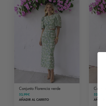
Conjunto Florencia verde
Conjunt
52,99
€
52,99
€
AÑADIR AL CARRITO
AÑADIR