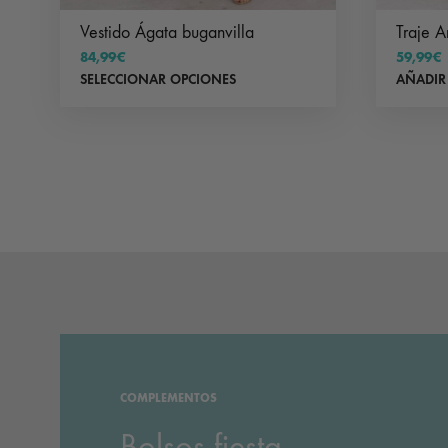
Vestido Ágata buganvilla
Traje 
84,99
€
59,99
€
Este
SELECCIONAR OPCIONES
AÑADIR
producto
tiene
múltiples
variantes.
Las
opciones
se
pueden
elegir
en
la
COMPLEMENTOS
página
Bolsos fiesta
de