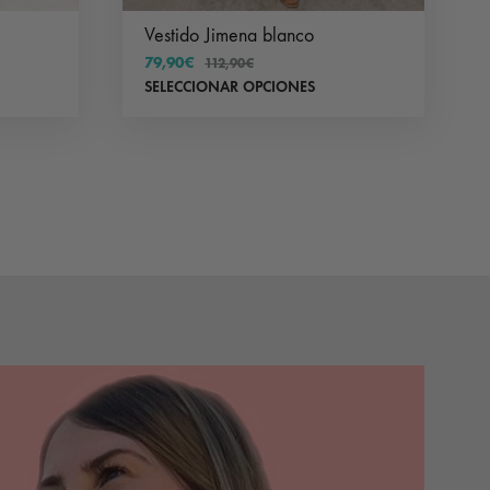
Vestido Jimena blanco
79,90
€
112,90
€
Este
SELECCIONAR OPCIONES
producto
tiene
múltiples
variantes.
Las
opciones
se
pueden
elegir
en
la
página
de