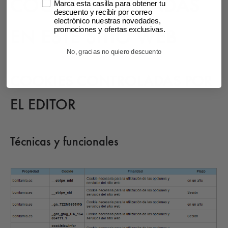
COOKIES UTILIZADAS
Marca esta casilla para obtener tu
descuento y recibir por correo
electrónico nuestras novedades,
EN ESTE SITIO WEB
promociones y ofertas exclusivas.
No, gracias no quiero descuento
COOKIES CONTROLADAS POR
EL EDITOR
Técnicas y funcionales