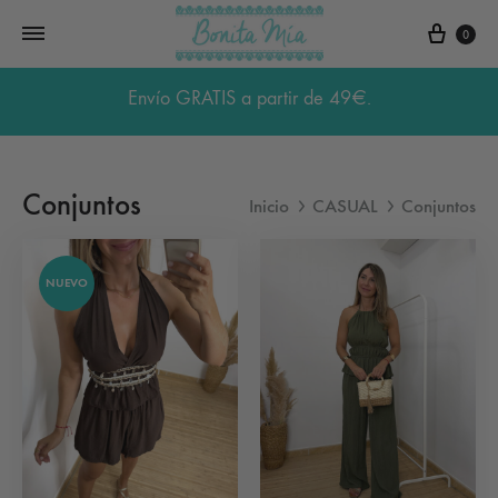
Carri
0
Envío GRATIS a partir de 49€.
Conjuntos
Inicio
CASUAL
Conjuntos
NUEVO