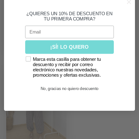
ele
en
¿QUIERES UN 10% DE DESCUENTO EN
TU PRIMERA COMPRA?
la
Conjunto Zanzíbar
Conjunto encaje
pá
Email
37,99
€
beige
de
LEER MÁS
37,99
€
pr
¡SÍ! LO QUIERO
LEER MÁS
Marca esta casilla para obtener tu
descuento y recibir por correo
electrónico nuestras novedades,
promociones y ofertas exclusivas.
SIN
STOCK
No, gracias no quiero descuento