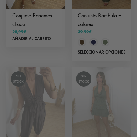
Conjunto Bahamas
Conjunto Bambula +
choco
colores
28,99
€
39,99
€
AÑADIR AL CARRITO
Est
SELECCIONAR OPCIONES
pr
tie
SIN
SIN
múl
STOCK
STOCK
var
Las
op
se
pu
ele