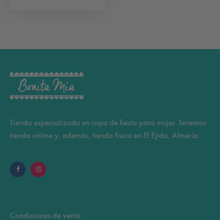
pr
producto
tiene
múltiples
variantes.
Las
opciones
se
pueden
elegir
Tienda especializada en ropa de fiesta para mujer. Tenemos
en
tienda online y, además, tienda física en El Ejido, Almería.
la
página
de
producto
Condiciones de venta