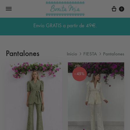
Carri
0
Envío GRATIS a partir de 49€.
Pantalones
Inicio
FIESTA
Pantalones
- 45%