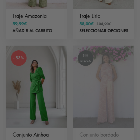
Traje Amazonia
Traje Lirio
59,99
€
58,00
€
104,90
€
Est
AÑADIR AL CARRITO
SELECCIONAR OPCIONES
pr
tie
SIN
múl
- 53%
STOCK
var
Las
op
se
pu
ele
en
la
Conjunto Ainhoa
Conjunto bordado
pá