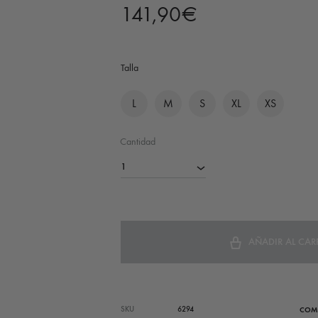
141,90
€
Talla
L
M
S
XL
XS
Cantidad
1
AÑADIR AL CAR
SKU
6294
COM