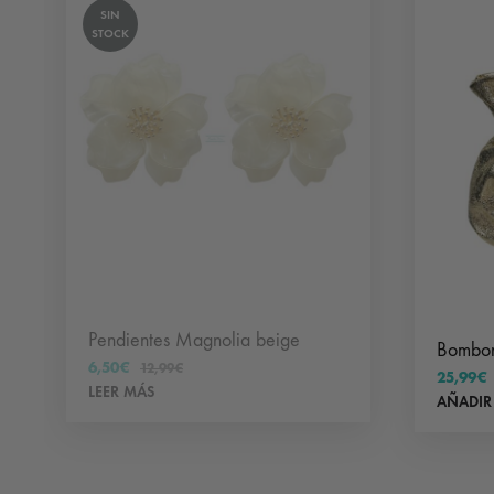
SIN
STOCK
Pendientes Magnolia beige
Bombone
6,50
€
12,99
€
25,99
€
LEER MÁS
AÑADIR