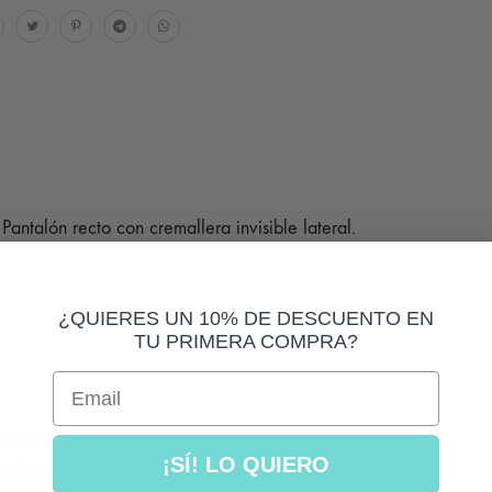
antalón recto con cremallera invisible lateral.
¿QUIERES UN 10% DE DESCUENTO EN
TU PRIMERA COMPRA?
Email
 desde hombro 50 cm.
¡SÍ! LO QUIERO
 cadera desde 96 cm hasta 100 cm, largo 112 cm.