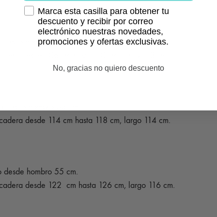
Marca esta casilla para obtener tu
descuento y recibir por correo
electrónico nuestras novedades,
o desde hombro 51 cm.
promociones y ofertas exclusivas.
 cadera desde 106 cm hasta 110 cm, largo 113 cm.
No, gracias no quiero descuento
go desde hombro 53 cm.
 cadera desde 114 cm hasta 118 cm, largo 114 cm.
go desde hombro 55 cm.
 cadera desde 122 cm hasta 126 cm, largo 116 cm.