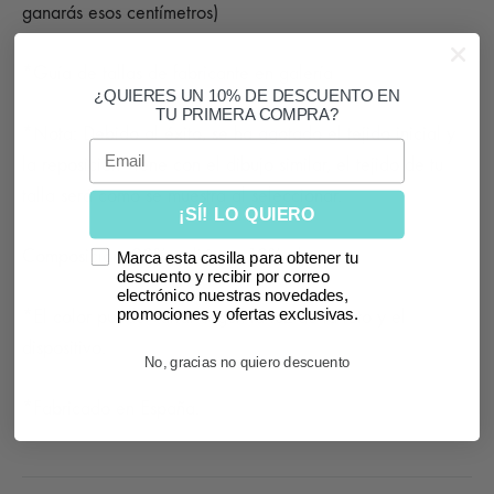
ganarás esos centímetros)
*Guía de tallas de fabricante en galería
¿QUIERES UN 10% DE DESCUENTO EN
TU PRIMERA COMPRA?
*Nota: Debido al éxito, se ha agotado el tejido inicial y
Email
la reposición viene con el dibujo similar, el tejido de tu
talla será como se muestra al seleccionar.
¡SÍ! LO QUIERO
Composición: 90% poliéster, 10% elastan.
Marca esta casilla para obtener tu
descuento y recibir por correo
electrónico nuestras novedades,
promociones y ofertas exclusivas.
*El color puede variar según la luz de la foto y el
dispositivo.
No, gracias no quiero descuento
*Fabricado en España.