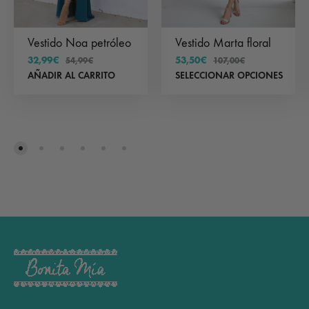
Vestido Noa petróleo
Vestido Marta floral
32,99
€
53,50
€
54,99
€
107,00
€
Est
AÑADIR AL CARRITO
SELECCIONAR OPCIONES
pr
tie
múl
var
Las
op
se
pu
ele
en
la
pá