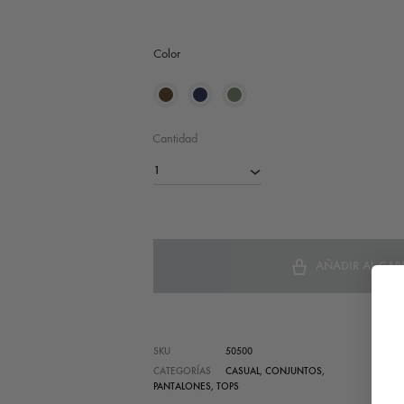
Color
Cantidad
1
AÑADIR AL CAR
SKU
50500
COM
CATEGORÍAS
CASUAL
,
CONJUNTOS
,
PANTALONES
,
TOPS