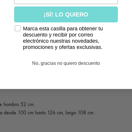
¡SÍ! LO QUIERO
Marca esta casilla para obtener tu
descuento y recibir por correo
electrónico nuestras novedades,
promociones y ofertas exclusivas.
de brillo. El top es de cuello halter y goma en la cintura. El pan
No, gracias no quiero descuento
de hombro 52 cm.
era desde 100 cm hasta 126 cm, largo 108 cm.