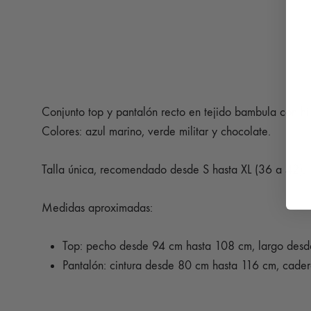
Conjunto top y pantalón recto en tejido bambula con hilo 
Colores: azul marino, verde militar y chocolate.
Talla única, recomendado desde S hasta XL (36 a 42).
Medidas aproximadas:
Top: pecho desde 94 cm hasta 108 cm, largo des
Pantalón: cintura desde 80 cm hasta 116 cm, cad