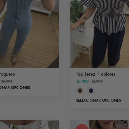
aquero
Top Jerez + colores
15,40
€
35,99
€
21,99
€
Este
IONAR OPCIONES
producto
SELECCIONAR OPCIONES
tiene
múltiples
variantes.
Las