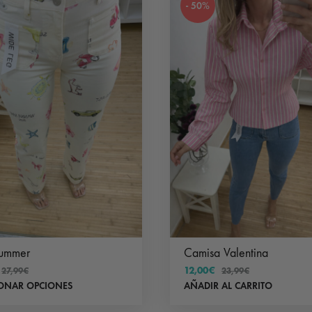
- 50%
opciones
se
pueden
elegir
en
la
página
de
producto
summer
Camisa Valentina
12,00
€
27,99
€
23,99
€
Este
IONAR OPCIONES
AÑADIR AL CARRITO
producto