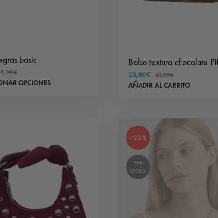
producto
egras basic
Bolso textura chocolate PI
14,99
€
25,60
€
31,99
€
Este
IONAR OPCIONES
AÑADIR AL CARRITO
producto
tiene
múltiples
variantes.
- 23%
Las
SIN
opciones
STOCK
se
pueden
elegir