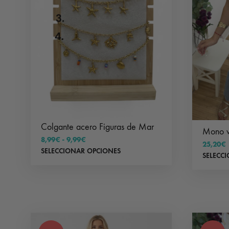
Colgante acero Figuras de Mar
Mono v
Rango
8,99
€
-
9,99
€
25,20
€
de
Este
SELECCIONAR OPCIONES
SELECC
precios:
producto
desde
tiene
8,99€
hasta
múltiples
9,99€
variantes.
Las