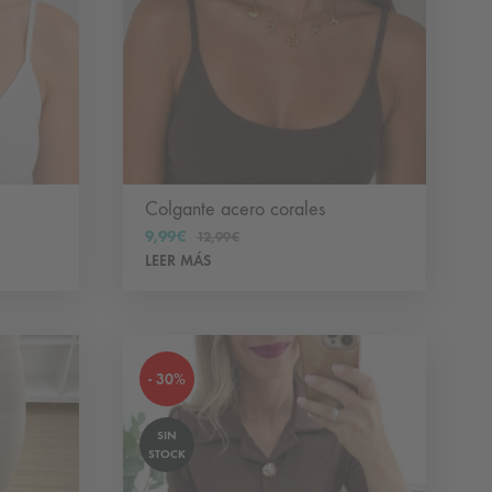
Colgante acero corales
9,99
€
12,99
€
LEER MÁS
- 30%
SIN
STOCK