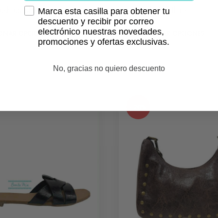
ush up blanco
Jeans beige flare
Marca esta casilla para obtener tu
descuento y recibir por correo
12,50
€
21,99
€
24,99
€
electrónico nuestras novedades,
Este
IONAR OPCIONES
SELECCIONAR OPCIONES
promociones y ofertas exclusivas.
producto
tiene
No, gracias no quiero descuento
múltiples
variantes.
Las
- 20%
opciones
se
pueden
elegir
en
la
página
de