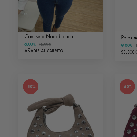
Camiseta Nora blanca
Palas n
6,00
€
16,99
€
9,00
€
AÑADIR AL CARRITO
SELECC
- 50%
- 50%