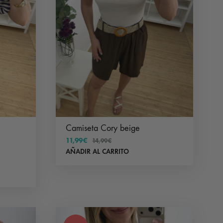
Camiseta Cory beige
11,99
€
14,99
€
AÑADIR AL CARRITO
Este
producto
tiene
múltiples