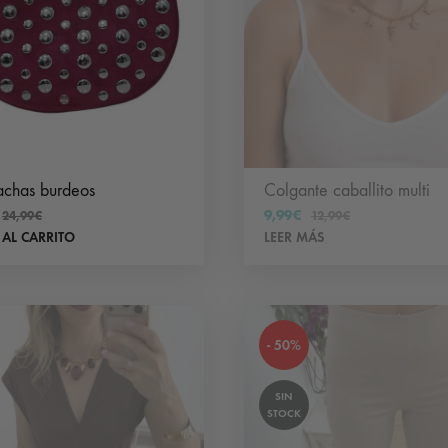
en
la
página
de
producto
achas burdeos
Colgante caballito multi
9,99
€
24,99
€
12,99
€
 AL CARRITO
LEER MÁS
- 50%
SIN
STOCK