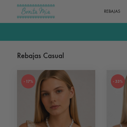
REBAJAS
Bonita
Ropa
Mía
y
complementos
de
mujer
Rebajas Casual
- 17%
- 33%