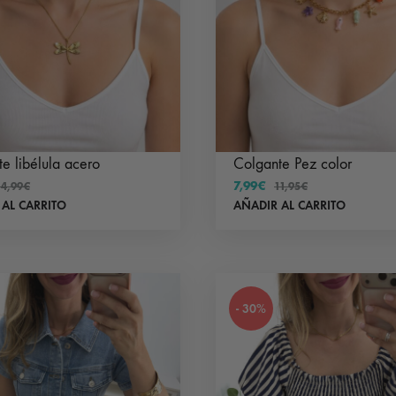
e libélula acero
Colgante Pez color
7,99
€
14,99
€
11,95
€
 AL CARRITO
AÑADIR AL CARRITO
- 30%