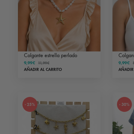
Colgante estrella perlado
Colgant
9,99
€
9,99
€
11,99
€
AÑADIR AL CARRITO
AÑADIR
- 25%
- 30%