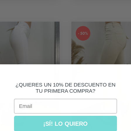
tiene
múltiples
variantes.
Las
- 50%
opciones
se
pueden
elegir
en
la
¿QUIERES UN 10% DE DESCUENTO EN
página
TU PRIMERA COMPRA?
de
Email
producto
¡SÍ! LO QUIERO