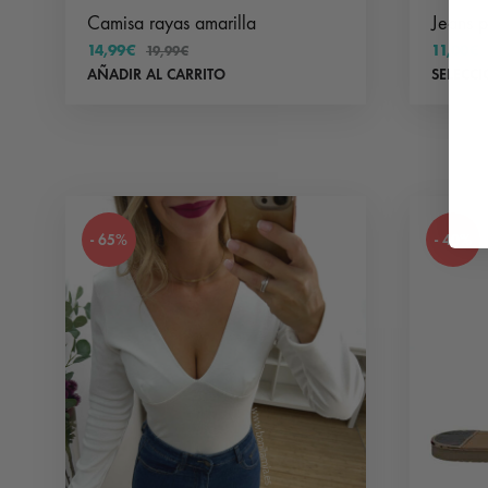
Camisa rayas amarilla
Jeans p
14,99
€
11,00
€
19,99
€
AÑADIR AL CARRITO
SELECC
- 65%
- 40%