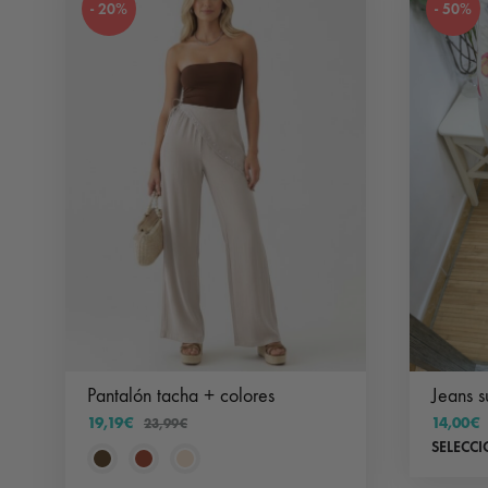
- 20%
- 50%
opciones
se
pueden
elegir
en
la
página
de
producto
Pantalón tacha + colores
Jeans 
19,19
€
14,00
€
23,99
€
SELECC