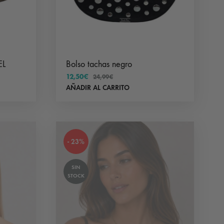
página
producto
de
producto
EL
Bolso tachas negro
12,50
€
24,99
€
AÑADIR AL CARRITO
- 23%
SIN
STOCK