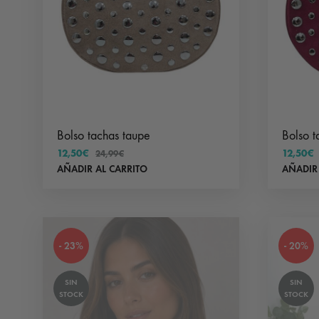
Bolso tachas taupe
Bolso t
12,50
€
12,50
€
24,99
€
AÑADIR AL CARRITO
AÑADIR
- 23%
- 20%
SIN
SIN
STOCK
STOCK