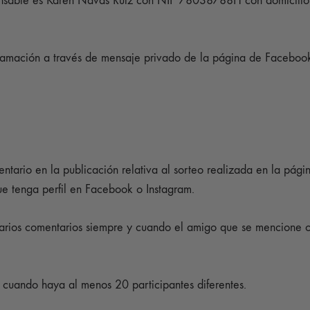
ponsable es Karen Navas Ruíz con NIF 78038788H con domicili
lamación a través de mensaje privado de la página de Facebook
ntario en la publicación relativa al sorteo realizada en la pág
e tenga perfil en Facebook o Instagram.
arios comentarios siempre y cuando el amigo que se mencione o 
 cuando haya al menos 20 participantes diferentes.