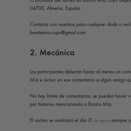
El promotor del sorteo es Bonita Mía, cuyo res
04700, Almería, España.
Contacta con nosotros para cualquier duda o rec
bonitamia.copo@gmail.com
2. Mecánica
Los participantes deberán hacer al menos un come
Mía e incluir en ese comentario a algún amigo qu
No hay límite de comentarios, se pueden hacer v
por histories mencionando a Bonita Mía.
El sorteo se realizará el día 21
siempre y
de agosto