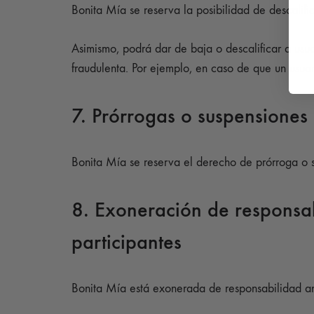
Bonita Mía se reserva la posibilidad de descalific
Asimismo, podrá dar de baja o descalificar a us
fraudulenta. Por ejemplo, en caso de que un usuario
7. Prórrogas o suspensiones
Bonita Mía se reserva el derecho de prórroga o s
8. Exoneración de responsab
participantes
Bonita Mía está exonerada de responsabilidad ant