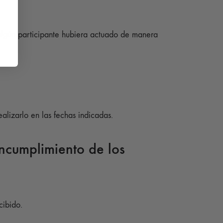
algún participante hubiera actuado de manera
lizarlo en las fechas indicadas.
ncumplimiento de los
cibido.