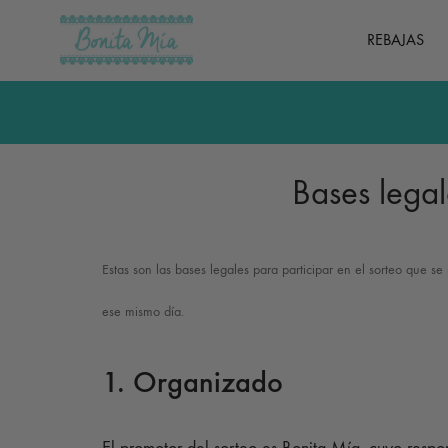
REBAJAS
Bonita
Ropa
Mía
y
complementos
de
Bases lega
mujer
Estas son las bases legales para participar en el sorteo que s
ese mismo día.
1. Organizado