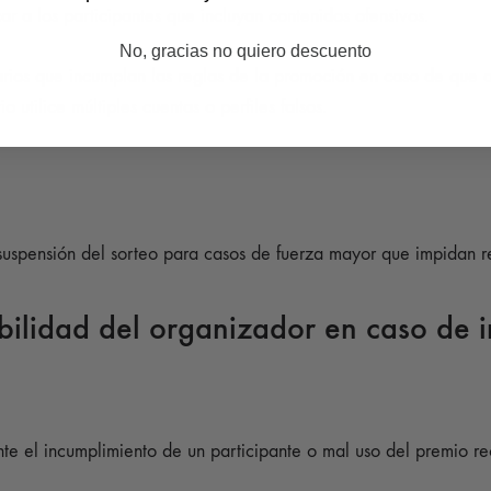
ar a los participantes que incluyan contenidos ofensivos.
No, gracias no quiero descuento
uarios que incumplan las reglas de la promoción en caso de que 
 utilice múltiples cuentas o perfiles falsos.
uspensión del sorteo para casos de fuerza mayor que impidan rea
ilidad del organizador en caso de i
e el incumplimiento de un participante o mal uso del premio re