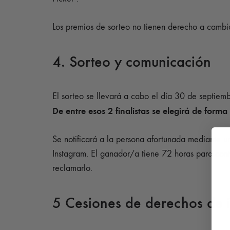
Los premios de sorteo no tienen derecho a cambi
4. Sorteo y comunicación
El sorteo se llevará a cabo el día 30 de septiemb
De entre esos 2 finalistas se elegirá de forma
Se notificará a la persona afortunada mediante u
Instagram. El ganador/a tiene 72 horas para cont
reclamarlo.
5 Cesiones de derechos de 