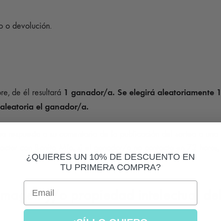
o o devolución.
1 ganador/a. Se elegirá aleatoriamente 1 
re,
de él resultará
 aleatoria el ganador/a.
na respuesta a su comentario de la publicación del sorteo o un
actar con Bonita Mía, si el ganador/a no contacta en 72 horas, 
¿QUIERES UN 10% DE DESCUENTO EN
TU PRIMERA COMPRA?
Email
imagen y/o propiedad intelectual d