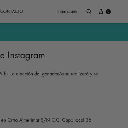
Carrito
Buscar
CONTACTO
Iniciar sesión
0
e Instagram
59 h). La elección del ganador/a se realizará y se
o en Crtra Almerimar S/N C.C. Copo local 35,