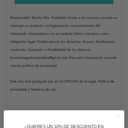
Responsable: Bonita Mía. Finalidad: Avisar a los usuarios cuando se
reponga un producto. La legitimación: consentimiento del
interesado. Destinatarios: no se cederán datos a terceros, salvo
obligación legal. Podrás ejercer tus derechos: Acceso, Rectificación,
Limitación, Supresión o Portabilidad de tus datos en
bonitamiagestionpedidos@gmail.com Para más información consulte
nuestra política de privacidad.
Este sitio está protegido por el reCAPTCHA de Google,
Política de
privacidad
y
Terminos de uso
.
COMPARTIR
¿QUIERES UN 10% DE DESCUENTO EN