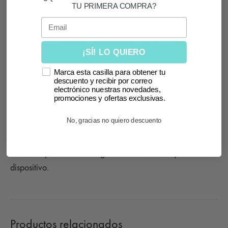
TU PRIMERA COMPRA?
Email
SKU
5303-CH
CATEGORÍAS
BOLSOS Y MONEDEROS CASUAL
,
COMPLEMENTOS
¡SÍ! LO QUIERO
Marca esta casilla para obtener tu
descuento y recibir por correo
Bolso chocolate rectangular mini. Cierre de cremallera
electrónico nuestras novedades,
interior y asa para colgar del mismo tono y tejido.
promociones y ofertas exclusivas.
No, gracias no quiero descuento
Medidas aproximadas: 17 cm x 22 cm x 7,5 cm.
*El color puede variar según la luz de la foto y el
dispositivo.
Productos relacionados