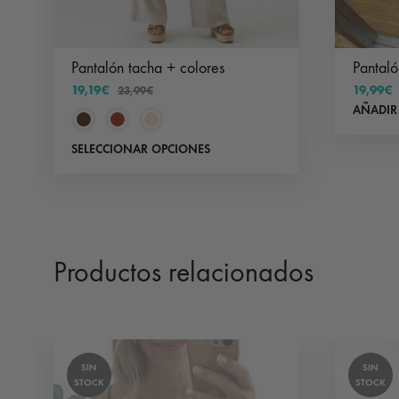
Pantalón tacha + colores
Pantal
19,19
€
19,99
€
23,99
€
AÑADIR
Este
SELECCIONAR OPCIONES
producto
tiene
múltiples
variantes.
Productos relacionados
Las
opciones
se
pueden
SIN
SIN
elegir
STOCK
STOCK