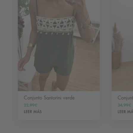
en
la
página
de
producto
Conjunto Santorini verde
Conjunt
22,99
€
34,99
€
LEER MÁS
LEER M