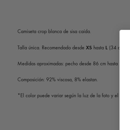
Camiseta crop blanca de sisa caída.
XS
L
Talla única. Recomendado desde
hasta
(34 a 40)
Medidas aproximadas: pecho desde 86 cm hasta 106 c
Composición: 92% viscosa, 8% elastan.
*El color puede variar según la luz de la foto y el dispo