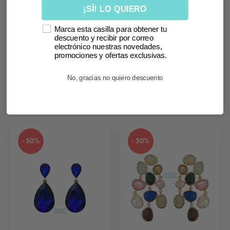
¡SÍ! LO QUIERO
*El logo es una marca de agua en la fotografía. El
Marca esta casilla para obtener tu
producto no lleva impreso ningún texto.
descuento y recibir por correo
electrónico nuestras novedades,
promociones y ofertas exclusivas.
No, gracias no quiero descuento
También te puede interesar
- 50%
- 50%