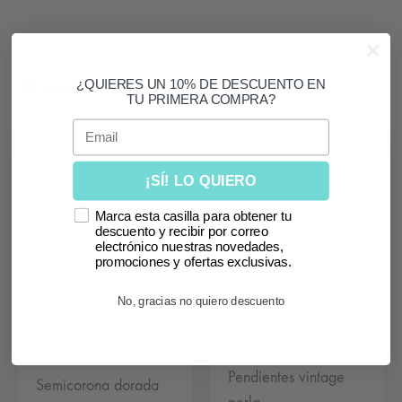
También te puede interesar
¿QUIERES UN 10% DE DESCUENTO EN
TU PRIMERA COMPRA?
Email
SIN
SIN
STOCK
STOCK
¡SÍ! LO QUIERO
Marca esta casilla para obtener tu
descuento y recibir por correo
electrónico nuestras novedades,
promociones y ofertas exclusivas.
No, gracias no quiero descuento
Pendientes vintage
Semicorona dorada