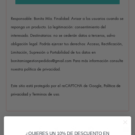
Responsable: Bonita Mía. Finalidad: Avisar a los usuarios cuando se
reponga un producto. La legitimación: consentimiento del
interesado. Destinatarios: no se cederán datos a terceros, salvo
obligación legal. Podrás ejercer tus derechos: Acceso, Rectificación,
Limitación, Supresión o Portabilidad de tus datos en
bonitamiagestionpedidos@gmail.com Para más información consulte
nuestra política de privacidad.
Este sitio está protegido por el reCAPTCHA de Google,
Política de
privacidad
y
Terminos de uso
.
COMPARTIR
¿QUIERES UN 10% DE DESCUENTO EN