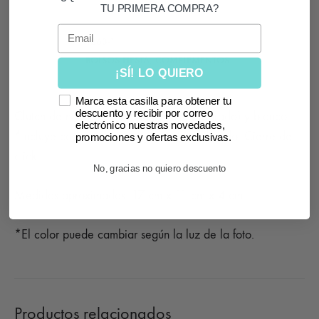
TU PRIMERA COMPRA?
Email
SKU
1263-1
CATEGORÍAS
BOLSOS FIESTA
,
COMPLEMENTOS
¡SÍ! LO QUIERO
Marca esta casilla para obtener tu
descuento y recibir por correo
Clutch de nácar con marco metálico (dorado) y blanco.
electrónico nuestras novedades,
*Incluye cadena para colgar en tono dorado. Cierre de
promociones y ofertas exclusivas.
click.
No, gracias no quiero descuento
Medidas aproximadas: 17 cm x 11 cm x 4 cm.
*El color puede cambiar según la luz de la foto.
Productos relacionados