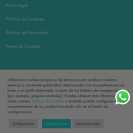
Aviso legal
Política de Cookies
Política de Privacidad
Panel de Cookies
Carrito
Utilizamos cookies propias y de terceros para analizar nuestros
servicios y mostrarte publicidad relacionada con tus preferencias en
base a un perfil elaborado a partir de tus hábitos de navegación
No hay productos en el carrito.
(por ejemplo, páginas visitadas). Puedes obtener más información
sobre nuestra
Política de cookies
o también puede configurar el
consentimiento de la cookies haciendo clic en el botón de
configuración.
©2022 Bonita Mía
Configuración
Aceptar todas
Rechazar todas