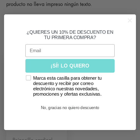
producto no lleva impreso ningún texto.
¿QUIERES UN 10% DE DESCUENTO EN
También te puede interesar
TU PRIMERA COMPRA?
Email
SIN
¡SÍ! LO QUIERO
STOCK
Marca esta casilla para obtener tu
descuento y recibir por correo
electrónico nuestras novedades,
promociones y ofertas exclusivas.
No, gracias no quiero descuento