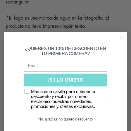
rectangular.
*El logo es una marca de agua en la fotografía. El
producto no lleva impreso ningún texto.
¿QUIERES UN 10% DE DESCUENTO EN
TU PRIMERA COMPRA?
También te puede interesar
Email
¡SÍ! LO QUIERO
- 50%
Marca esta casilla para obtener tu
descuento y recibir por correo
electrónico nuestras novedades,
promociones y ofertas exclusivas.
No, gracias no quiero descuento