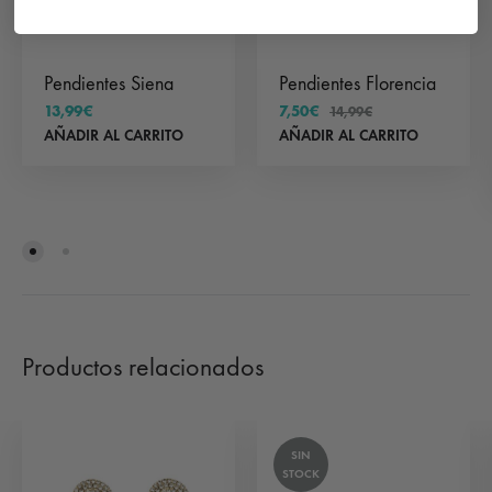
Pendientes Siena
Pendientes Florencia
13,99
€
7,50
€
14,99
€
AÑADIR AL CARRITO
AÑADIR AL CARRITO
Productos relacionados
SIN
STOCK