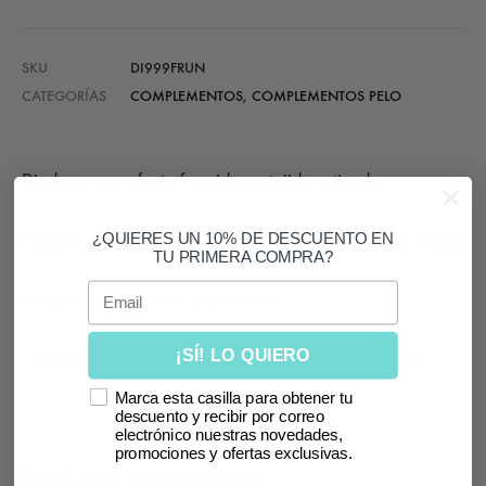
SKU
DI999FRUN
CATEGORÍAS
COMPLEMENTOS
,
COMPLEMENTOS PELO
Diadema con efecto fruncido en tejido satinado.
¿QUIERES UN 10% DE DESCUENTO EN
Colores: verde empolvado, caldera, azul, celeste y negro
TU PRIMERA COMPRA?
Email
Medida aproximada: ancho 5 cm.
¡SÍ! LO QUIERO
*El color puede variar en función de la luz de la foto.
Marca esta casilla para obtener tu
descuento y recibir por correo
electrónico nuestras novedades,
promociones y ofertas exclusivas.
Productos relacionados