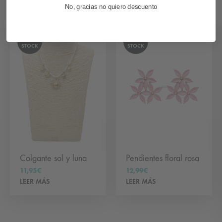
No, gracias no quiero descuento
SIN
SIN
STOCK
STOCK
Colgante sol y luna
Pendientes floral rosa
11,95
€
12,99
€
LEER MÁS
LEER MÁS