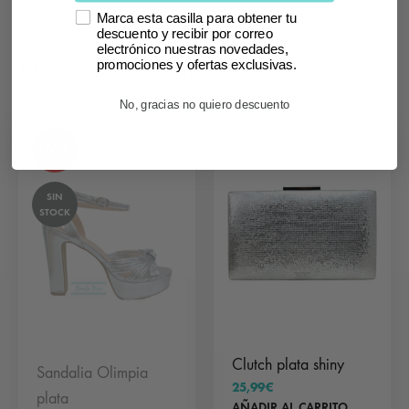
Marca esta casilla para obtener tu
descuento y recibir por correo
electrónico nuestras novedades,
También te puede interesar
promociones y ofertas exclusivas.
No, gracias no quiero descuento
- 62%
SIN
STOCK
Clutch plata shiny
Sandalia Olimpia
25,99
€
plata
AÑADIR AL CARRITO