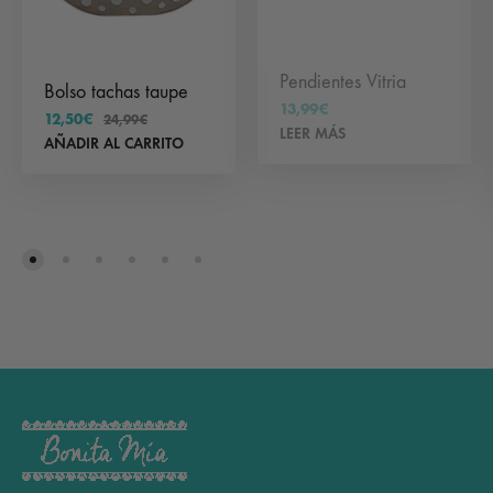
producto
Pendientes Vitria
Bolso tachas taupe
13,99
€
12,50
€
24,99
€
LEER MÁS
AÑADIR AL CARRITO