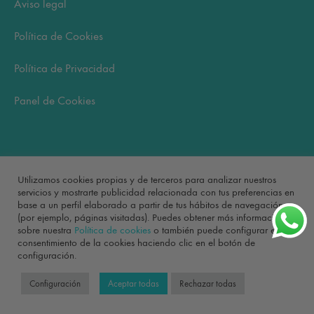
Aviso legal
Política de Cookies
Política de Privacidad
Panel de Cookies
Carrito
Utilizamos cookies propias y de terceros para analizar nuestros
servicios y mostrarte publicidad relacionada con tus preferencias en
base a un perfil elaborado a partir de tus hábitos de navegación
No hay productos en el carrito.
(por ejemplo, páginas visitadas). Puedes obtener más información
sobre nuestra
Política de cookies
o también puede configurar el
consentimiento de la cookies haciendo clic en el botón de
configuración.
©2022 Bonita Mía
Configuración
Aceptar todas
Rechazar todas