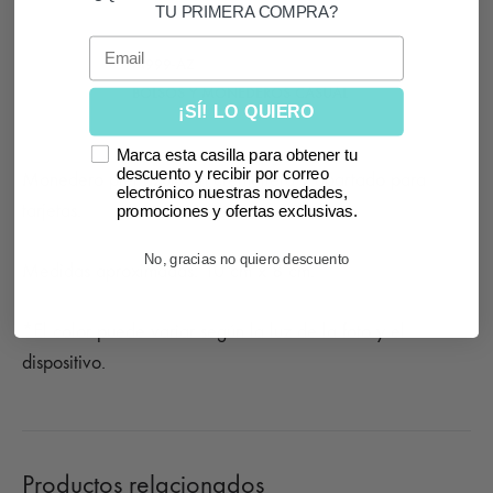
TU PRIMERA COMPRA?
Email
SKU
M999-AZ
CATEGORÍA
BOLSOS Y MONEDEROS CASUAL
¡SÍ! LO QUIERO
Marca esta casilla para obtener tu
descuento y recibir por correo
Monedero piel azul con cremallera y apartado para
electrónico nuestras novedades,
tarjetas.
promociones y ofertas exclusivas.
No, gracias no quiero descuento
Medidas aproximadas: 10 cm x 8 cm.
*El color puede variar según la luz de la foto y el
dispositivo.
Productos relacionados