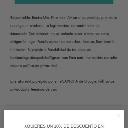
Responsable: Bonita Mía. Finalidad: Avisar a los usuarios cuando se
reponga un producto. La legitimación: consentimiento del
interesado. Destinatarios: no se cederán datos a terceros, salvo
obligación legal. Podrás ejercer tus derechos: Acceso, Rectificación,
Limitación, Supresión o Portabilidad de tus datos en
bonitamiagestionpedidos@gmail.com Para más información consulte
nuestra política de privacidad.
Este sitio está protegido por el reCAPTCHA de Google,
Política de
privacidad
y
Terminos de uso
.
COMPARTIR
¿QUIERES UN 10% DE DESCUENTO EN