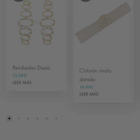
elegir
en
la
página
de
producto
Pendientes Diana
Cinturón óvalo
12,99
€
dorado
LEER MÁS
14,99
€
LEER MÁS