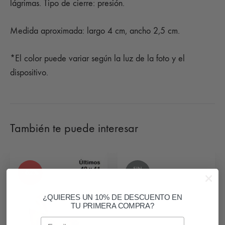
lágrimas. Tipo de cierre: presión.
Medida aproximada: largo 4 cm, ancho 2,5 cm.
*El color puede variar según la luz de la foto y el
dispositivo.
También te puede interesar
SIN
- 62%
STOCK
¿QUIERES UN 10% DE DESCUENTO EN
TU PRIMERA COMPRA?
Email