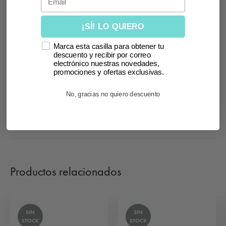
¡SÍ! LO QUIERO
Marca esta casilla para obtener tu
descuento y recibir por correo
electrónico nuestras novedades,
Sandalia Olimpia oro
Cubre raíz cardinal
promociones y ofertas exclusivas.
15,00
€
39,99
€
24,99
€
LEER MÁS
No, gracias no quiero descuento
Este
SELECCIONAR OPCIONES
producto
tiene
múltiples
variantes.
Productos relacionados
Las
opciones
se
SIN
SIN
pueden
STOCK
STOCK