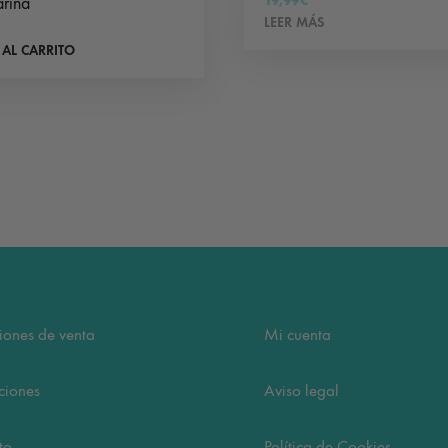
19,99
€
rina
LEER MÁS
 AL CARRITO
iones de venta
Mi cuenta
ciones
Aviso legal
to
Política de Cookies