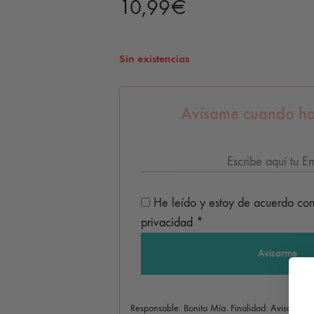
10,99
€
Sin existencias
Avísame cuando ha
He leído y estoy de acuerdo co
privacidad
*
Responsable: Bonita Mía. Finalidad: Avisar a l