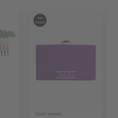
SIN
STOCK
a
Clutch morado