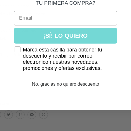
TU PRIMERA COMPRA?
iento del interesado.
Email
alvo obligación legal. Podrás
itación, Supresión o
pedidos@gmail.com Para más
¡SÍ! LO QUIERO
dad.
Marca esta casilla para obtener tu
 Google,
Política de
descuento y recibir por correo
electrónico nuestras novedades,
promociones y ofertas exclusivas.
No, gracias no quiero descuento
PARTIR