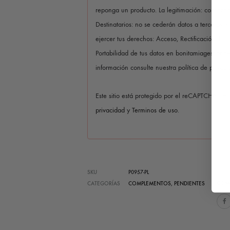
reponga un producto. La legitimación: consentim
Destinatarios: no se cederán datos a terceros, s
ejercer tus derechos: Acceso, Rectificación, Lim
Portabilidad de tus datos en bonitamiagestion
información consulte nuestra política de privaci
Este sitio está protegido por el reCAPTCHA de
privacidad
y
Terminos de uso
.
SKU
P0957-PL
COM
CATEGORÍAS
COMPLEMENTOS
,
PENDIENTES