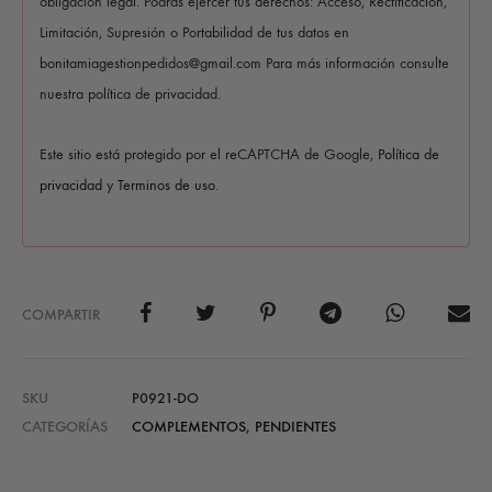
obligación legal. Podrás ejercer tus derechos: Acceso, Rectificación,
Limitación, Supresión o Portabilidad de tus datos en
bonitamiagestionpedidos@gmail.com Para más información consulte
nuestra política de privacidad.
Este sitio está protegido por el reCAPTCHA de Google,
Política de
privacidad
y
Terminos de uso
.
COMPARTIR
SKU
P0921-DO
CATEGORÍAS
COMPLEMENTOS
,
PENDIENTES