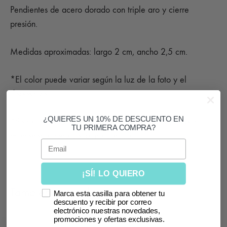
Pendientes de acero dorado con triple aro y cierre
presión.
Medidas aproximadas: largo 2 cm, ancho 2,5 cm.
*El color puede variar según la luz de la foto y el
dispositivo.
¿QUIERES UN 10% DE DESCUENTO EN
*Se recomienda no mojar ni rozar con productos para
TU PRIMERA COMPRA?
mantener el tono del baño dorado.
Email
¡SÍ! LO QUIERO
También te puede interesar
Marca esta casilla para obtener tu
descuento y recibir por correo
electrónico nuestras novedades,
promociones y ofertas exclusivas.