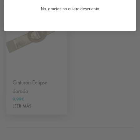
SIN
STOCK
No, gracias no quiero descuento
Cinturón Eclipse
dorado
9,99
€
LEER MÁS