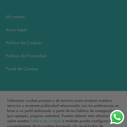
Mi cuenta
Aviso legal
Política de Cookies
Política de Privacidad
Panel de Cookies
Carrito
Utilizamos cookies propias y de terceros para analizar nuestros
servicios y mostrarte publicidad relacionada con tus preferencias en
base a un perfil elaborado a partir de tus hábitos de navegación
No hay productos en el carrito.
(por ejemplo, páginas visitadas). Puedes obtener más información
sobre nuestra
Política de cookies
o también puede configurar el
consentimiento de la cookies haciendo clic en el botón de