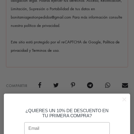
obligación legal. Podrás ejercer tus derechos: Acceso, Rectificación,
Limitación, Supresión o Portabilidad de tus datos en
bonitamiagestionpedidos@gmail.com Para más información consulte
nuestra política de privacidad.
Este sitio está protegido por el reCAPTCHA de Google,
Política de
privacidad
y
Terminos de uso
.
COMPARTIR
SKU
PM999DO
¿QUIERES UN 10% DE DESCUENTO EN
TU PRIMERA COMPRA?
CATEGORÍAS
COMPLEMENTOS
,
PENDIENTES
Email