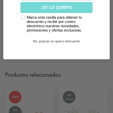
Pendientes en color dorado con textura. Tipo de cierre:
¡SÍ! LO QUIERO
presión.
Marca esta casilla para obtener tu
descuento y recibir por correo
Medida aproximada: largo 4 cm, ancho 3 cm.
electrónico nuestras novedades,
promociones y ofertas exclusivas.
*El color puede variar según la luz de la foto y el
No, gracias no quiero descuento
dispositivo.
Productos relacionados
SIN
- 50%
STOCK
SIN