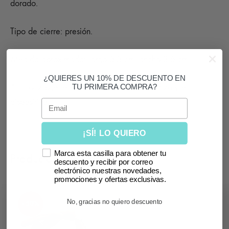
dorado.
Tipo de cierre: presión.
Medida aproximada: largo 5,5 cm, ancho 3,5 cm.
¿QUIERES UN 10% DE DESCUENTO EN
*El color puede variar según la luz de la foto y el
TU PRIMERA COMPRA?
dispositivo.
Email
¡SÍ! LO QUIERO
Marca esta casilla para obtener tu
Productos relacionados
descuento y recibir por correo
electrónico nuestras novedades,
promociones y ofertas exclusivas.
SIN
No, gracias no quiero descuento
- 50%
STOCK