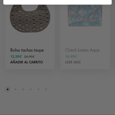
Bolso tachas taupe
Clutch Loreto Aqua
12,50
€
34,99
€
24,99
€
AÑADIR AL CARRITO
LEER MÁS