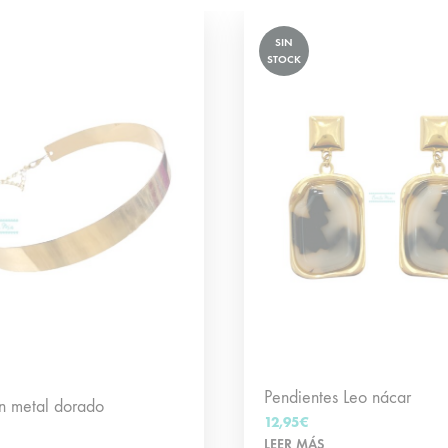
SIN
STOCK
Pendientes Leo nácar
n metal dorado
12,95
€
LEER MÁS