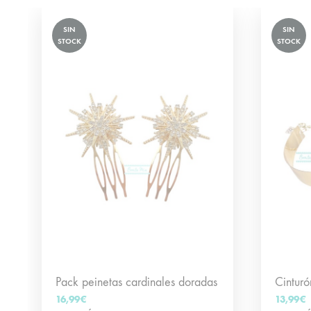
SIN
SIN
STOCK
STOCK
Pack peinetas cardinales doradas
Cinturó
16,99
€
13,99
€