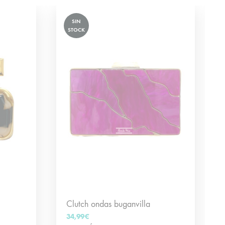
SIN
STOCK
Clutch ondas buganvilla
34,99
€