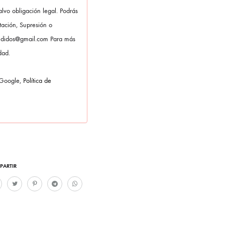
alvo obligación legal. Podrás
itación, Supresión o
pedidos@gmail.com Para más
dad.
 Google,
Política de
PARTIR