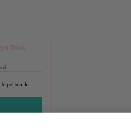
ya Stock
n la
política de
os usuarios cuando se