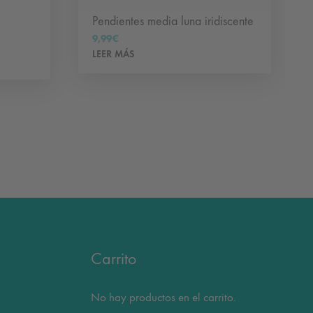
Pendientes media luna iridiscente
9,99
€
LEER MÁS
Carrito
No hay productos en el carrito.