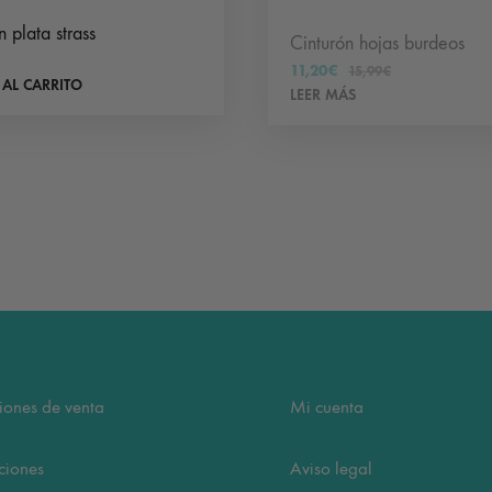
n plata strass
Cinturón hojas burdeos
11,20
€
15,99
€
 AL CARRITO
LEER MÁS
iones de venta
Mi cuenta
ciones
Aviso legal