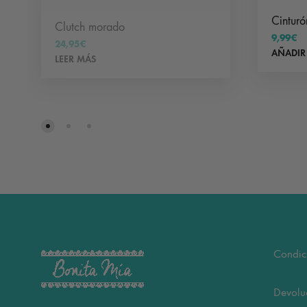
Cinturó
Clutch morado
9,99
€
24,95
€
AÑADIR
LEER MÁS
Condic
Devolu