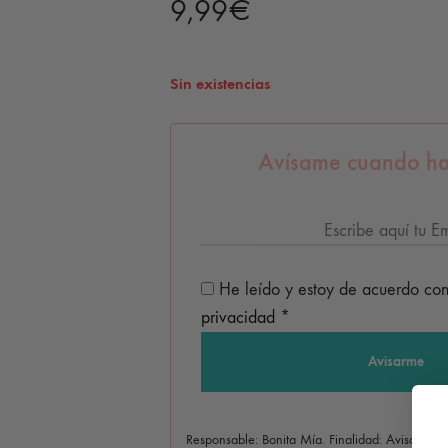
9,99
€
Sin existencias
Avísame cuando ha
He leído y estoy de acuerdo co
privacidad
*
Responsable: Bonita Mía. Finalidad: Avisar a l