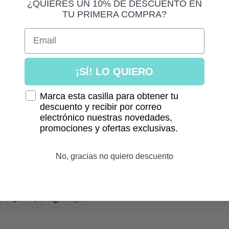
¿QUIERES UN 10% DE DESCUENTO EN
iento del interesado.
TU PRIMERA COMPRA?
alvo obligación legal. Podrás
Email
itación, Supresión o
pedidos@gmail.com Para más
dad.
¡SÍ! LO QUIERO
Marca esta casilla para obtener tu
 Google,
Política de
descuento y recibir por correo
electrónico nuestras novedades,
promociones y ofertas exclusivas.
No, gracias no quiero descuento
PARTIR