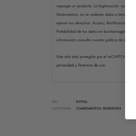
reponga un producto. La legitimación: consentim
Destinatarios: no se cederán datos a terceros, s
ejercer tus derechos: Acceso, Rectificación, Lim
Portabilidad de tus datos en bonitamiagestion
información consulte nuestra política de privaci
Este sitio está protegido por el reCAPTCHA de
privacidad
y
Terminos de uso
.
SKU
PL999LIL
COM
CATEGORÍAS
COMPLEMENTOS
,
PENDIENTES