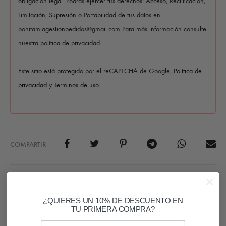
obligación legal. Podrás ejercer tus derechos: Acceso, Rectificación,
Limitación, Supresión o Portabilidad de tus datos en
bonitamiagestionpedidos@gmail.com Para más información consulte
nuestra política de privacidad.
Este sitio está protegido por el reCAPTCHA de Google,
Política de
privacidad
y
Terminos de uso
.
COMPARTIR
SKU
P1422-BL
CATEGORÍAS
COMPLEMENTOS
,
PENDIENTES
¿QUIERES UN 10% DE DESCUENTO EN
TU PRIMERA COMPRA?
Email