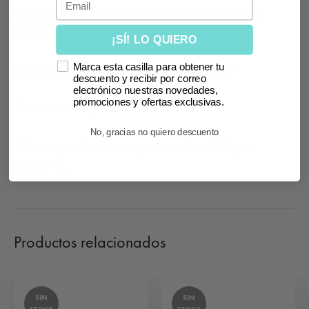
Pendientes de piedra con forma rectangular en tono
blanco.
¡SÍ! LO QUIERO
Marca esta casilla para obtener tu
Medida aproximada: Ancho 2 cm, largo 3 cm.
descuento y recibir por correo
electrónico nuestras novedades,
promociones y ofertas exclusivas.
Tipo de cierre: presión.
No, gracias no quiero descuento
*El color puede variar según la luz de la foto y el
dispositivo.
Productos relacionados
SIN
SIN