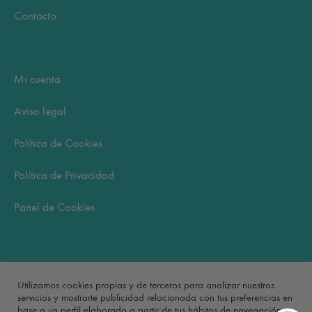
Contacto
Mi cuenta
Aviso legal
Política de Cookies
Política de Privacidad
Panel de Cookies
Carrito
Utilizamos cookies propias y de terceros para analizar nuestros
servicios y mostrarte publicidad relacionada con tus preferencias en
base a un perfil elaborado a partir de tus hábitos de navegación