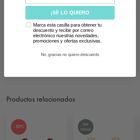
Pendientes con tres flores haciendo semi-círculo en cristal
¡SÍ! LO QUIERO
lila. Detalles en dorado. Tipo de cierre: presión.
Marca esta casilla para obtener tu
descuento y recibir por correo
electrónico nuestras novedades,
Medidas aproximadas: largo 4 cm.
promociones y ofertas exclusivas.
No, gracias no quiero descuento
*El color puede variar según la luz de la foto y el
dispositivo.
Productos relacionados
SIN
- 50%
STOCK