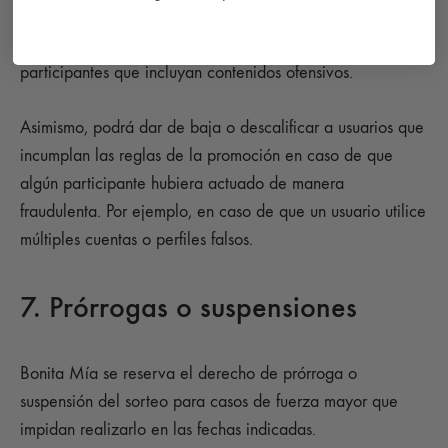
Bonita Mía se reserva la posibilidad de descalificar a los
participantes que incluyan contenidos ofensivos.
Asimismo, podrá dar de baja o descalificar a usuarios que
incumplan las reglas de la promoción en caso de que
algún participante hubiera actuado de manera
fraudulenta. Por ejemplo, en caso de que un usuario utilice
múltiples cuentas o perfiles falsos.
7. Prórrogas o suspensiones
Bonita Mía se reserva el derecho de prórroga o
suspensión del sorteo para casos de fuerza mayor que
impidan realizarlo en las fechas indicadas.