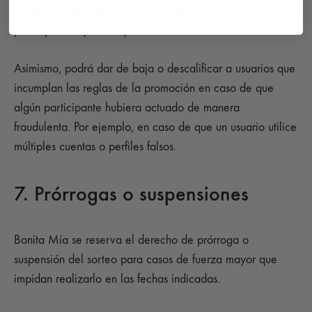
Bonita Mía se reserva la posibilidad de descalificar a los
participantes que incluyan contenidos ofensivos.
Asimismo, podrá dar de baja o descalificar a usuarios que
incumplan las reglas de la promoción en caso de que
algún participante hubiera actuado de manera
fraudulenta. Por ejemplo, en caso de que un usuario utilice
múltiples cuentas o perfiles falsos.
7. Prórrogas o suspensiones
Bonita Mía se reserva el derecho de prórroga o
suspensión del sorteo para casos de fuerza mayor que
impidan realizarlo en las fechas indicadas.