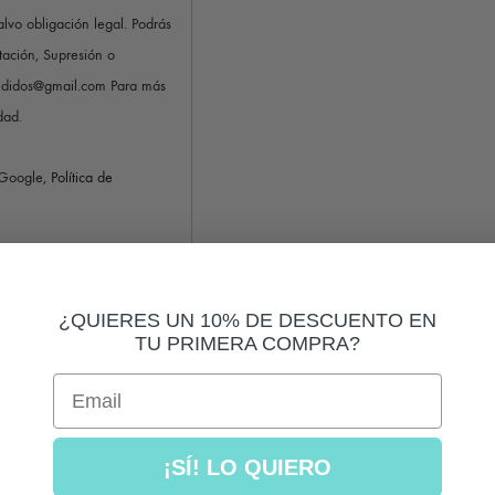
alvo obligación legal. Podrás
itación, Supresión o
pedidos@gmail.com Para más
dad.
 Google,
Política de
¿QUIERES UN 10% DE DESCUENTO EN
TU PRIMERA COMPRA?
PARTIR
Email
¡SÍ! LO QUIERO