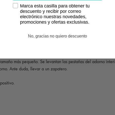
Marca esta casilla para obtener tu
descuento y recibir por correo
electrónico nuestras novedades,
promociones y ofertas exclusivas.
ntro. Tono plata. Cierre por la parte delantera (detrás de las hoj
No, gracias no quiero descuento
jas (parte más ancha) 3,5 cm, largo del cinturón (hojas incluidas
 tamaño más pequeño. Se levantan las pestañas del adorno interio
rno. Ante duda, llevar a un zapatero.
positivo.