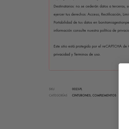
Destinatarios: no se cederán datos a terceros, s
ejercer tus derechos: Acceso, Rectificación, Lim
Portabilidad de tus datos en bonitamiagestion
información consulte nuestra política de privaci
Este sitio está protegido por el reCAPTCHA de
privacidad
y
Terminos de uso
.
SKU
0023-PL
COM
CATEGORÍAS
CINTURONES
,
COMPLEMENTOS