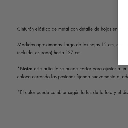
Cinturón elástico de metal con detalle de hojas en el ce
Medidas aproximadas: largo de las hojas 15 cm, ancho ho
incluida, estirado) hasta 127 cm.
*Nota:
este artículo se puede cortar para ajustar a un
coloca cerrando las pestañas fijando nuevamente el ado
*El color puede cambiar según la luz de la foto y el dis