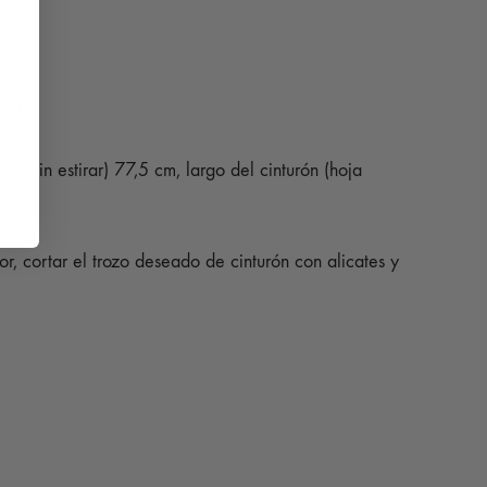
as).
, sin estirar) 77,5 cm, largo del cinturón (hoja
r, cortar el trozo deseado de cinturón con alicates y