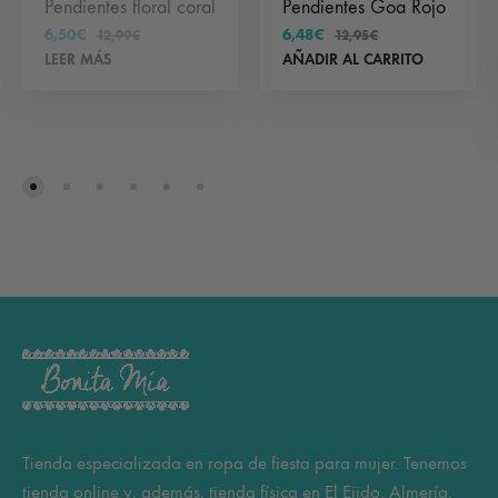
Pendientes floral coral
Pendientes Goa Rojo
6,50
€
6,48
€
12,99
€
12,95
€
LEER MÁS
AÑADIR AL CARRITO
Tienda especializada en ropa de fiesta para mujer. Tenemos
tienda online y, además, tienda física en El Ejido, Almería.