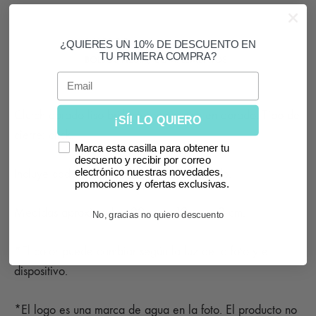
SKU
24082-DO
¿QUIERES UN 10% DE DESCUENTO EN
TU PRIMERA COMPRA?
CATEGORÍAS
BOLSOS FIESTA
,
COMPLEMENTOS
Email
Clutch dorado liso brillante con marco en dorado. Tipo de
¡SÍ! LO QUIERO
cierre: click.
Marca esta casilla para obtener tu
descuento y recibir por correo
electrónico nuestras novedades,
Incluye cadena para colgar en tono dorado.
promociones y ofertas exclusivas.
Medidas aproximadas: 20 cm x 12 cm x 3 cm.
No, gracias no quiero descuento
*El color puede cambiar según la luz de la foto y el
dispositivo.
*El logo es una marca de agua en la foto. El producto no