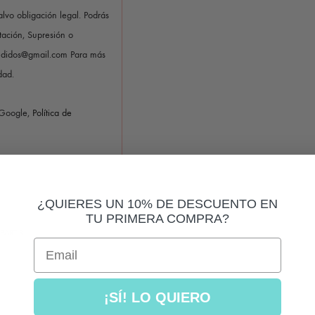
alvo obligación legal. Podrás
itación, Supresión o
pedidos@gmail.com Para más
dad.
 Google,
Política de
¿QUIERES UN 10% DE DESCUENTO EN
TU PRIMERA COMPRA?
PARTIR
Email
¡SÍ! LO QUIERO