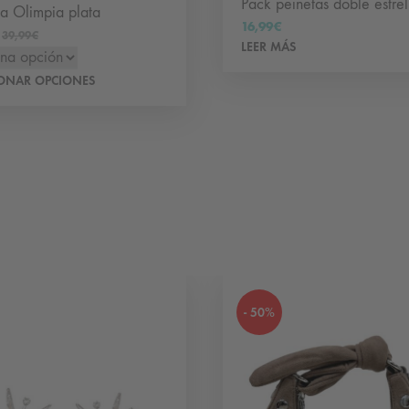
Pack peinetas doble estrel
a Olimpia plata
16,99
€
39,99
€
LEER MÁS
Este
IONAR OPCIONES
producto
tiene
múltiples
variantes.
Las
opciones
se
pueden
elegir
- 50%
en
la
página