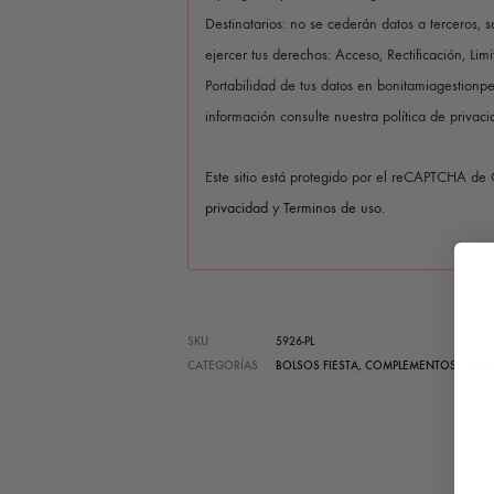
Destinatarios: no se cederán datos a terceros, s
ejercer tus derechos: Acceso, Rectificación, Lim
Portabilidad de tus datos en bonitamiagestion
información consulte nuestra política de privaci
Este sitio está protegido por el reCAPTCHA de
privacidad
y
Terminos de uso
.
SKU
5926-PL
COM
CATEGORÍAS
BOLSOS FIESTA
,
COMPLEMENTOS