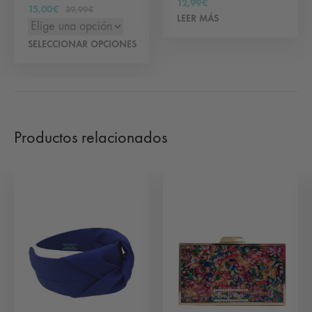
12,99
€
15,00
€
39,99
€
LEER MÁS
Este
SELECCIONAR OPCIONES
producto
tiene
múltiples
variantes.
Productos relacionados
Las
opciones
se
pueden
elegir
en
la
página
de