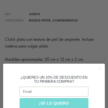
SKU
2408-PL
CATEGORÍAS
BOLSOS FIESTA
,
COMPLEMENTOS
Clutch plata con textura de piel de serpiente. Incluye
cadena para colgar plata.
Medidas aproximadas: 20 cm x 12 cm x 3 cm.
*El color puede cambiar según la luz de la foto y el
¿QUIERES UN 10% DE DESCUENTO EN
dispositivo.
TU PRIMERA COMPRA?
Email
*El logo es una marca de agua en la fotografía. El
producto no lleva impreso ningún texto.
¡SÍ! LO QUIERO