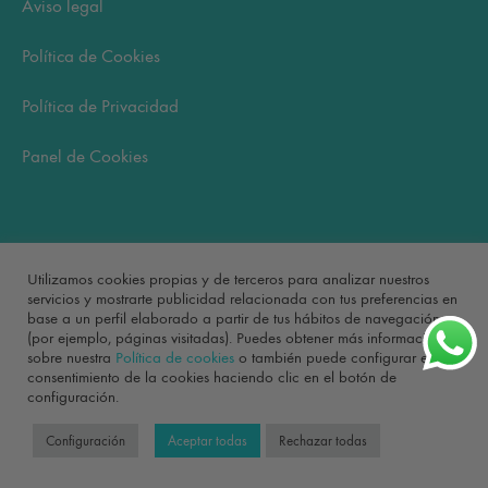
Aviso legal
Política de Cookies
Política de Privacidad
Panel de Cookies
Carrito
Utilizamos cookies propias y de terceros para analizar nuestros
servicios y mostrarte publicidad relacionada con tus preferencias en
base a un perfil elaborado a partir de tus hábitos de navegación
No hay productos en el carrito.
(por ejemplo, páginas visitadas). Puedes obtener más información
sobre nuestra
Política de cookies
o también puede configurar el
consentimiento de la cookies haciendo clic en el botón de
configuración.
©2022 Bonita Mía
Configuración
Aceptar todas
Rechazar todas