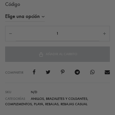
Código
precios:
desde
8,99€
hasta
9,99€
AÑADIR AL CARRITO
COMPARTIR
SKU
N/D
CATEGORÍAS
ANILLOS, BRAZALETES Y COLGANTES
,
COMPLEMENTOS
,
PLAYA
,
REBAJAS
,
REBAJAS CASUAL