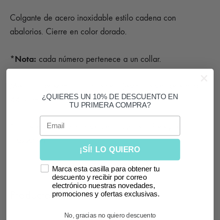
Colgante de acero inoxidable estilo cadena con
abalorios. Cierre en color dorado.
*Nota:
cada número pertenece a un collar.
Medida aproximada: largo total (estirado sin abrochar)
¿QUIERES UN 10% DE DESCUENTO EN
44,5 cm.
TU PRIMERA COMPRA?
Email
*El color puede variar según la luz de la foto y el
dispositivo.
¡SÍ! LO QUIERO
Marca esta casilla para obtener tu
descuento y recibir por correo
electrónico nuestras novedades,
Productos relacionados
promociones y ofertas exclusivas.
No, gracias no quiero descuento