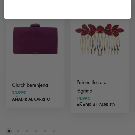
Peinecillo rojo
Clutch berenjena
lágrima
24,99
€
14,99
€
AÑADIR AL CARRITO
AÑADIR AL CARRITO