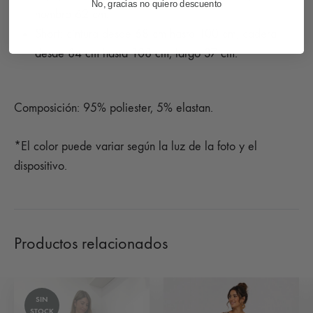
No, gracias no quiero descuento
hombro 62 cm.
Short: cintura desde 68 cm hasta 100 cm, cadera
desde 84 cm hasta 108 cm, largo 37 cm.
Composición: 95% poliester, 5% elastan.
*El color puede variar según la luz de la foto y el
dispositivo.
Productos relacionados
SIN
STOCK