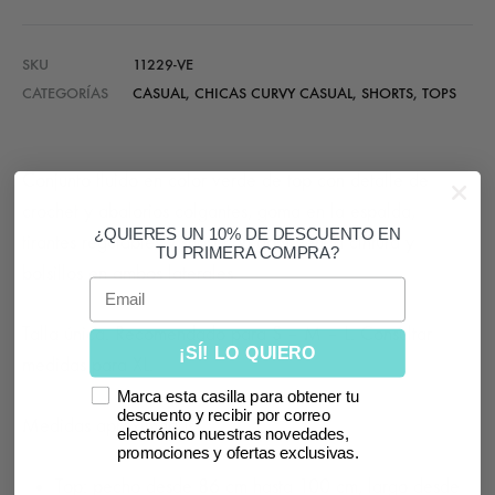
SKU
11229-VE
CATEGORÍAS
CASUAL
,
CHICAS CURVY CASUAL
,
SHORTS
,
TOPS
Conjunto fluido en color verde de top con detalle de
crochet y abalorios colgantes, goma en la espalda,
¿QUIERES UN 10% DE DESCUENTO EN
tirantes regulables y short con goma en la cintura y
TU PRIMERA COMPRA?
bolsillos en ambos laterales.
Email
Talla única. Recomendado para S – M – L. Consultar
¡SÍ! LO QUIERO
medidas para XL.
Marca esta casilla para obtener tu
descuento y recibir por correo
Medidas aproximadas:
electrónico nuestras novedades,
promociones y ofertas exclusivas.
Top: pecho desde 86 cm hasta 100 cm, largo desde