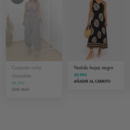
Conjunto vichy
Vestido hojas negro
29,99
€
chocolate
AÑADIR AL CARRITO
34,99
€
LEER MÁS