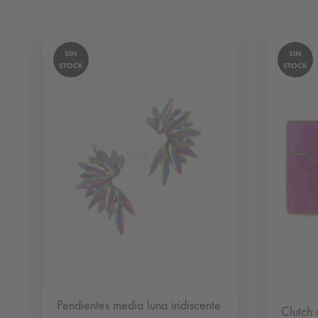
SIN
SIN
STOCK
STOCK
Pendientes media luna iridiscente
Clutch 