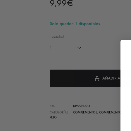
9,99
€
Solo quedan 1 disponibles
Cantidad
1
AÑADIR AL CAR
SKU
DI999NURO
COM
CATEGORÍAS
COMPLEMENTOS
,
COMPLEMENTOS
PELO