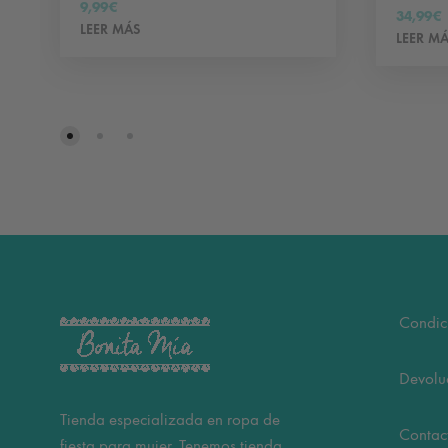
9,99
€
34,99
€
LEER MÁS
LEER M
Condic
Devolu
Tienda especializada en ropa de
Contac
fiesta para mujer. Tenemos tienda