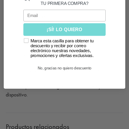
TU PRIMERA COMPRA?
Email
SKU
7195-PL
CATEGORÍAS
COMPLEMENTOS
,
PENDIENTES
¡SÍ! LO QUIERO
Marca esta casilla para obtener tu
descuento y recibir por correo
Pendientes strass en tono plateado con detalle de
electrónico nuestras novedades,
cuadrado. Tipo de cierre: presión.
promociones y ofertas exclusivas.
No, gracias no quiero descuento
Medidas aproximadas: largo 8 cm, ancho 2 cm.
*El color puede variar según la luz de la foto y el
dispositivo.
Productos relacionados