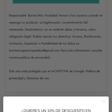
Responsable: Bonita Mía. Finalidad: Avisar a los usuarios cuando se
reponga un producto. La legitimación: consentimiento del
interesado. Destinatarios: no se cederán datos a terceros, salvo
obligación legal. Podrás ejercer tus derechos: Acceso, Rectificación,
Limitación, Supresión o Portabilidad de tus datos en
bonitamiagestionpedidos@gmail.com Para más información consulte
nuestra política de privacidad.
Este sitio está protegido por el reCAPTCHA de Google,
Política de
privacidad
y
Terminos de uso
.
COMPARTIR
¿QUIERES UN 10% DE DESCUENTO EN