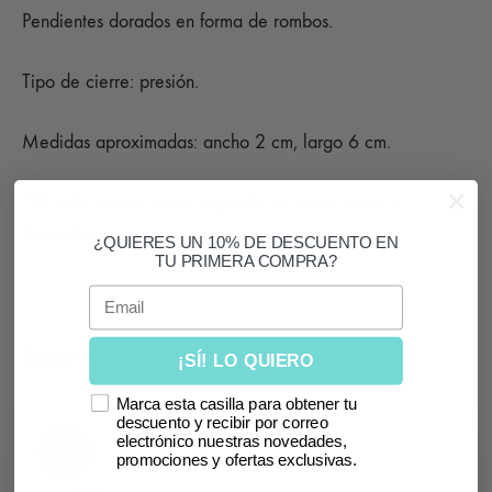
Pendientes dorados en forma de rombos.
Tipo de cierre: presión.
Medidas aproximadas: ancho 2 cm, largo 6 cm.
*El color puede variar según la luz de la foto y el
dispositivo.
¿QUIERES UN 10% DE DESCUENTO EN
TU PRIMERA COMPRA?
Email
También te puede interesar
¡SÍ! LO QUIERO
Marca esta casilla para obtener tu
descuento y recibir por correo
electrónico nuestras novedades,
SIN
- 58%
promociones y ofertas exclusivas.
STOCK