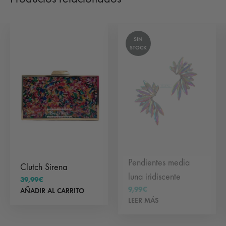
Las
opciones
se
SIN
pueden
STOCK
elegir
en
la
página
de
producto
Pendientes media
Clutch Sirena
luna iridiscente
39,99
€
9,99
€
AÑADIR AL CARRITO
LEER MÁS