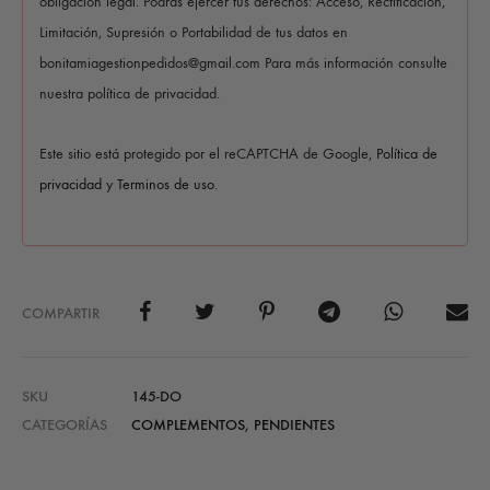
obligación legal. Podrás ejercer tus derechos: Acceso, Rectificación,
Limitación, Supresión o Portabilidad de tus datos en
bonitamiagestionpedidos@gmail.com Para más información consulte
nuestra política de privacidad.
Este sitio está protegido por el reCAPTCHA de Google,
Política de
privacidad
y
Terminos de uso
.
COMPARTIR
SKU
145-DO
CATEGORÍAS
COMPLEMENTOS
,
PENDIENTES