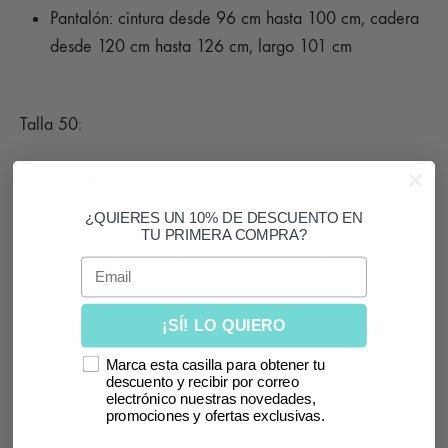
Pantalón: cintura desde 96 cm hasta 100 cm, cadera
desde 120 cm hasta 126 cm, largo 101 cm
Talla 50:
Chaqueta: pecho desde 118 cm hasta 124 cm, largo
desde hombro 62,5 cm
¿QUIERES UN 10% DE DESCUENTO EN
Pantalón: cintura desde 100 cm hasta 104 cm, cadera
TU PRIMERA COMPRA?
desde 124 cm hasta 130 cm, largo 102 cm
Email
¡SÍ! LO QUIERO
Talla 52:
Marca esta casilla para obtener tu
descuento y recibir por correo
Chaqueta: pecho desde 124 cm hasta 129-130 cm,
electrónico nuestras novedades,
promociones y ofertas exclusivas.
largo desde hombro 63,5 cm