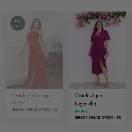
SIN
STOCK
Vestido Haley rojo
Vestido Ágata
89,99
€
buganvilla
Este
SELECCIONAR OPCIONES
84,99
€
producto
Est
SELECCIONAR OPCIONES
tiene
pr