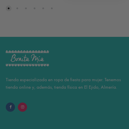
múltiples
tie
variantes.
múl
Las
var
opciones
Las
se
op
pueden
se
elegir
pu
en
ele
la
en
página
la
Tienda especializada en ropa de fiesta para mujer. Tenemos
de
pá
tienda online y, además, tienda física en El Ejido, Almería.
producto
de
pr