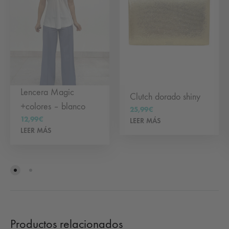
Lencera Magic
Clutch dorado shiny
+colores – blanco
25,99
€
12,99
€
LEER MÁS
LEER MÁS
Productos relacionados