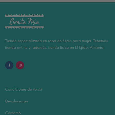
opciones
se
pueden
elegir
en
la
Tienda especializada en ropa de fiesta para mujer. Tenemos
página
tienda online y, además, tienda física en El Ejido, Almería.
de
producto
Condiciones de venta
Devoluciones
Contacto