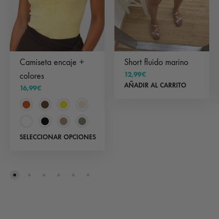
Camiseta encaje +
Short fluido marino
12,99
€
colores
AÑADIR AL CARRITO
16,99
€
Este
SELECCIONAR OPCIONES
producto
tiene
múltiples
variantes.
Las