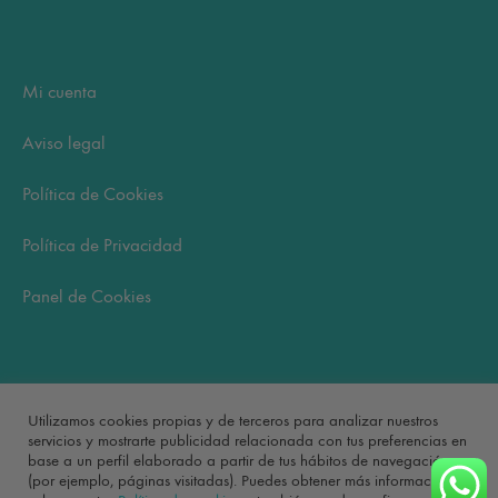
Mi cuenta
Aviso legal
Política de Cookies
Política de Privacidad
Panel de Cookies
Carrito
Utilizamos cookies propias y de terceros para analizar nuestros
servicios y mostrarte publicidad relacionada con tus preferencias en
base a un perfil elaborado a partir de tus hábitos de navegación
No hay productos en el carrito.
(por ejemplo, páginas visitadas). Puedes obtener más información