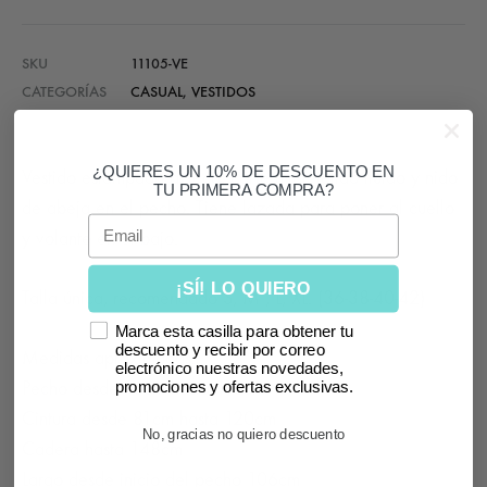
SKU
11105-VE
CATEGORÍAS
CASUAL
,
VESTIDOS
¿QUIERES UN 10% DE DESCUENTO EN
Vestido estampado azteca, corte midi, tejido fluido y nido
TU PRIMERA COMPRA?
de abeja en el pecho. Tiene lazada para poner al cuello
Email
y volante en el bajo.
¡SÍ! LO QUIERO
Talla única, recomendado S, M , L, XL. (36-38-40-42)
Marca esta casilla para obtener tu
descuento y recibir por correo
Medidas aproximadas:
electrónico nuestras novedades,
Pecho desde 76cm hasta 118cm
promociones y ofertas exclusivas.
Cintura desde 81cm hasta 120cm
No, gracias no quiero descuento
Cadera hasta 148cm
Largo desde inicio del pecho 106cm