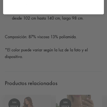
hombro 60 cm.
Pantalón: cintura desde 74 cm hasta 106 cm, cadera
desde 102 cm hasta 140 cm, largo 98 cm.
Composición: 87% viscosa 13% poliamida.
*El color puede variar según la luz de la foto y el
dispositivo.
Productos relacionados
SIN
SIN
STOCK
STOCK