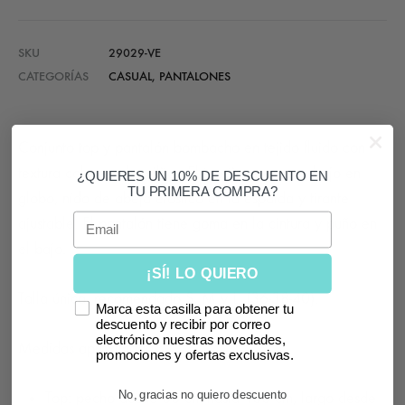
SKU
29029-VE
CATEGORÍAS
CASUAL
,
PANTALONES
Conjunto top y pantalón bombacho en tejido fluido con
textura color verde militar. El top tiene cascos, bajo en
¿QUIERES UN 10% DE DESCUENTO EN
TU PRIMERA COMPRA?
globo, nido de abeja elástico en la espalda y tirante
Email
ajustable. El pantalón tiene goma en la cintura y puño en
el bajo.
¡SÍ! LO QUIERO
Talla única, recomendado S, M y L. (36-38-40).
Marca esta casilla para obtener tu
descuento y recibir por correo
electrónico nuestras novedades,
Medidas aproximadas:
promociones y ofertas exclusivas.
No, gracias no quiero descuento
Top: pecho desde 88 cm hasta 100 cm, largo desde