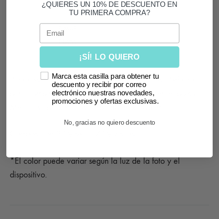
¿QUIERES UN 10% DE DESCUENTO EN
TU PRIMERA COMPRA?
Email
SKU
P-MUR
CATEGORÍA
PLAYA
¡SÍ! LO QUIERO
Marca esta casilla para obtener tu
Pareo estampado rectangular, tonos variados. Perfecto
descuento y recibir por correo
para combinar con bikini, bañador y llevar en el bolso.
electrónico nuestras novedades,
promociones y ofertas exclusivas.
Medidas aproximadas: 178-180cm x 108cm.
No, gracias no quiero descuento
Composición 30% seda, 70% viscosa.
*El color puede variar según la luz de la foto y el
dispositivo.