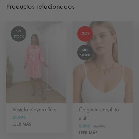
Productos relacionados
SIN
- 23%
STOCK
SIN
STOCK
Vestido playero flúor
Colgante caballito
21,99
€
multi
LEER MÁS
9,99
€
12,99
€
LEER MÁS