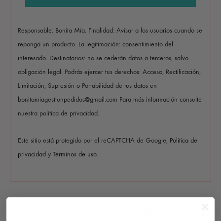
Responsable: Bonita Mía. Finalidad: Avisar a los usuarios cuando se
reponga un producto. La legitimación: consentimiento del
interesado. Destinatarios: no se cederán datos a terceros, salvo
obligación legal. Podrás ejercer tus derechos: Acceso, Rectificación,
Limitación, Supresión o Portabilidad de tus datos en
bonitamiagestionpedidos@gmail.com Para más información consulte
nuestra política de privacidad.
Este sitio está protegido por el reCAPTCHA de Google,
Política de
privacidad
y
Terminos de uso
.
COMPARTIR