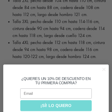
Talla 2XL: pecho desde 104 cm hasta 110 cm, cintura
desde 84 cm hasta 88 cm, cadera desde 108 cm
hasta 112 cm, largo desde hombro 121 cm.
Talla 3XL: pecho desde 110 cm hasta 114-116 cm,
cintura desde 90 cm hasta 94 cm, cadera desde 114
cm hasta 118 cm, largo desde cuello 124 cm.
Talla 4XL: pecho desde 112 cm hasta 118 cm, cintura
desde 94 cm hasta 98 cm, cadera desde 116 cm
hasta 120-122 cm, largo desde hombro 124 cm.
Composición: 95% poliéster, 5% elastan.
¿QUIERES UN 10% DE DESCUENTO EN
TU PRIMERA COMPRA?
*El color puede variar según la luz de la foto y el
Email
dispositivo.
¡SÍ! LO QUIERO