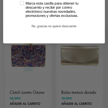
Marca esta casilla para obtener tu
descuento y recibir por correo
También te puede interesar
electrónico nuestras novedades,
promociones y ofertas exclusivas.
No, gracias no quiero descuento
Clutch Loreto Ozono
Bolso textura dorado
34,99
€
19,99
€
AÑADIR AL CARRITO
AÑADIR AL CARRITO