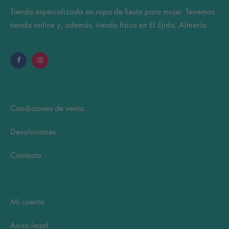
página
la
Tienda especializada en ropa de fiesta para mujer. Tenemos
de
pá
tienda online y, además, tienda física en El Ejido, Almería.
producto
de
pr
Condiciones de venta
Devoluciones
Contacto
Mi cuenta
Aviso legal