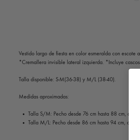
Vestido largo de fiesta en color esmeralda con escote a
*Cremallera invisible lateral izquierda. *Incluye cascos
Talla disponible: S-M(36-38) y M/L (38-40).
Medidas aproximadas:
Talla S/M: Pecho desde 76 cm hasta 88 cm, cintu
Talla M/L: Pecho desde 86 cm hasta 94 cm, cintu