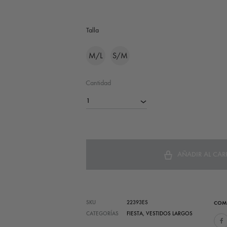
Talla
M/L
S/M
Cantidad
1
AÑADIR AL CAR
SKU
22393ES
COM
CATEGORÍAS
FIESTA
,
VESTIDOS LARGOS