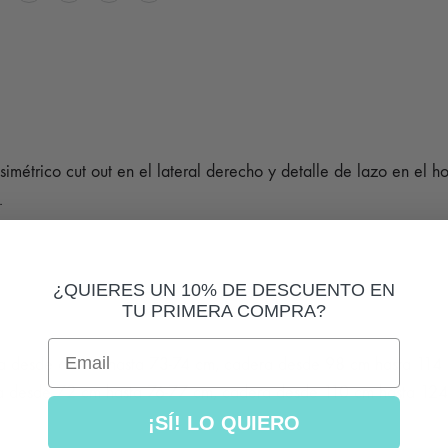
simétrico cut out en el lateral derecho y detalle de lazo en el h
.
¿QUIERES UN 10% DE DESCUENTO EN
TU PRIMERA COMPRA?
Email
ra desde 68 cm hasta 73-74 cm, cadera desde 98 cm hasta 114
ra desde 72 cm hasta 76-77 cm, cadera desde 110 cm hasta 12
¡SÍ! LO QUIERO