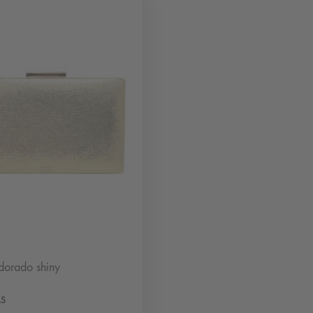
dorado shiny
ÁS