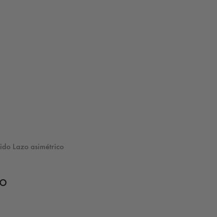
tido Lazo asimétrico
co