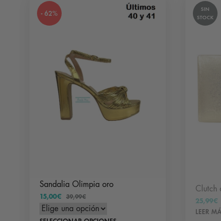
SIN
- 62%
STOCK
Sandalia Olimpia oro
Clutch 
15,00
€
39,99
€
25,99
€
LEER M