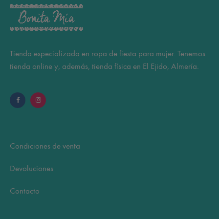
pueden
elegir
en
la
Tienda especializada en ropa de fiesta para mujer. Tenemos
página
tienda online y, además, tienda física en El Ejido, Almería.
de
producto
Condiciones de venta
Devoluciones
Contacto