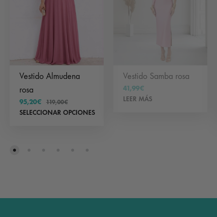
Vestido Almudena
Vestido Samba rosa
41,99
€
rosa
LEER MÁS
95,20
€
119,00
€
Este
SELECCIONAR OPCIONES
producto
tiene
múltiples
variantes.
Las
opciones
se