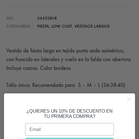
SKU
26452BUR
CATEGORÍAS
FIESTA
,
LOW COST
,
VESTIDOS LARGOS
Vestido de fiesta largo en tejido punto seda asimétrico,
con fruncido en laterales y vuelo en la falda con abertura.
Incluye cascos. Color burdeos
Talla única. Recomendado para S – M – L (36-38-40)
Medidas aproximadas: pecho desde 86 cm hasta 100
cm, cintura desde 64 cm hasta 80 cm, cadera desde 90
¿QUIERES UN 10% DE DESCUENTO EN
TU PRIMERA COMPRA?
cm hasta 106-108 cm, largo desde hombro 144 cm
Email
Composición: 95% poliester, 5% elastan.