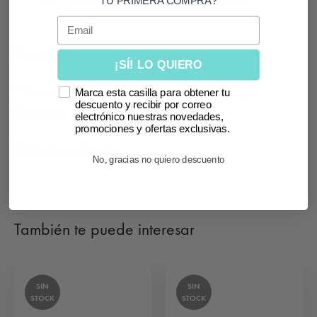
TU PRIMERA COMPRA?
Email
Composición: 90% poliéster, 10% elastan.
¡SÍ! LO QUIERO
*El color puede variar según la luz de la foto y el
Marca esta casilla para obtener tu
descuento y recibir por correo
dispositivo.
electrónico nuestras novedades,
promociones y ofertas exclusivas.
Fabricado en España.
No, gracias no quiero descuento
También te puede interesar
SIN
SIN
STOCK
STOCK