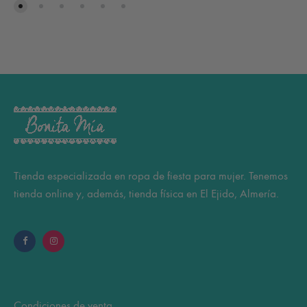
variantes.
var
Las
Las
opciones
op
se
se
pueden
pu
elegir
ele
en
en
la
la
página
pá
Tienda especializada en ropa de fiesta para mujer. Tenemos
de
de
tienda online y, además, tienda física en El Ejido, Almería.
producto
pr
Condiciones de venta