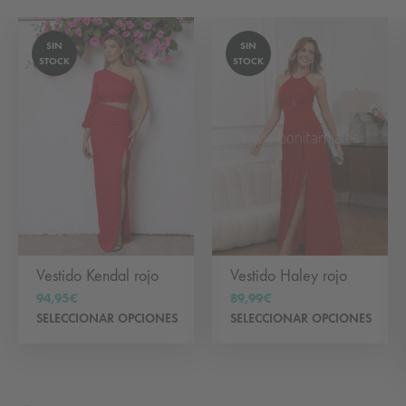
SIN
SIN
STOCK
STOCK
Vestido Kendal rojo
Vestido Haley rojo
94,95
€
89,99
€
Este
Est
SELECCIONAR OPCIONES
SELECCIONAR OPCIONES
producto
pr
tiene
tie
múltiples
múl