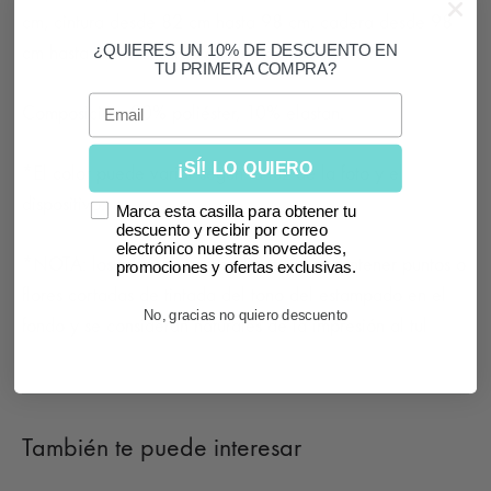
cm, cintura desde 82 cm hasta 98 cm, cadera desde 98
¿QUIERES UN 10% DE DESCUENTO EN
cm hasta 114 cm, largo desde hombro 122 cm.
TU PRIMERA COMPRA?
Email
Composición: 90% poliéster, 10% elastan.
¡SÍ! LO QUIERO
*El color puede variar según la luz de la foto y el
dispositivo.
Marca esta casilla para obtener tu
descuento y recibir por correo
electrónico nuestras novedades,
*NOTA: los tejidos estampados pueden contener puntos o
promociones y ofertas exclusivas.
flores cortadas de tintada del tono del estampado en el
No, gracias no quiero descuento
fondo y se consideran naturales de la impresión al tul
También te puede interesar