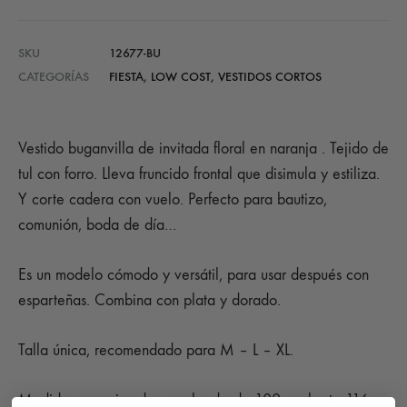
SKU
12677-BU
CATEGORÍAS
FIESTA
,
LOW COST
,
VESTIDOS CORTOS
Vestido buganvilla de invitada floral en naranja . Tejido de
tul con forro. Lleva fruncido frontal que disimula y estiliza.
Y corte cadera con vuelo. Perfecto para bautizo,
comunión, boda de día…
Es un modelo cómodo y versátil, para usar después con
esparteñas. Combina con plata y dorado.
Talla única, recomendado para M – L – XL.
Medidas aproximadas: pecho desde 100 cm hasta 116