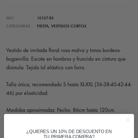
SKU
10107-RS
CATEGORÍAS
FIESTA
,
VESTIDOS CORTOS
Vestido de invitada floral rosa malva y tonos burdeos-
buganvilla. Escote en hombros y fruncido en cintura que
disimula. Tejido tul elástico con forro.
Talla única, recomendado S hasta XL-XXL (36-38-40-42-44-
46) por elasticidad.
Medidas aproximadas: Pecho: 86cm hasta 120cm.
Cintura 72cm hasta 100cm. Cadera: 90cm hasta 118cm
¿QUIERES UN 10% DE DESCUENTO EN
*Tip: meter tejido y pillar con 1 punto o imperdible en la
TU PRIMERA COMPRA?