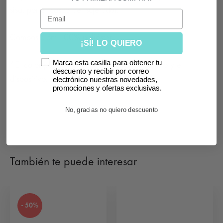
sisa, por el casco del sujetador.
Email
Composición: 100% poliéster.
¡SÍ! LO QUIERO
Marca esta casilla para obtener tu
*El color puede variar según la luz de la foto y el
descuento y recibir por correo
dispositivo.
electrónico nuestras novedades,
promociones y ofertas exclusivas.
No, gracias no quiero descuento
También te puede interesar
- 50%